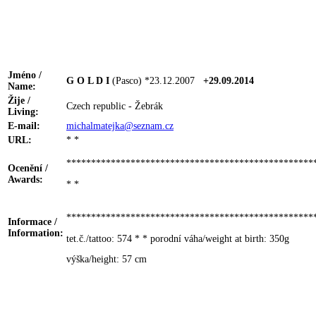
Jméno /
G O L D I
(Pasco) *23.12.2007
+29.09.2014
Name:
Žije /
Czech republic - Žebrák
Living:
E-mail:
michalmatejka@seznam.cz
URL:
* *
**************************************************
Ocenění /
Awards:
* *
**************************************************
Informace /
Information:
tet.č./tattoo: 574 * * porodní váha/weight at birth: 350g
výška/height: 57 cm