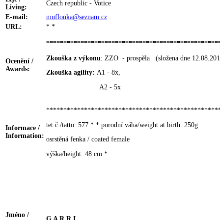
Czech republic - Votice
Living:
E-mail:
muflonka@seznam.cz
URL:
* *
**************************************************
Zkouška z výkonu
: ZZO - prospěla (složena dne 12.08.201
Ocenění /
Awards:
Zkouška agility:
A1 - 8x,
A2 - 5x
**************************************************
tet.č./tatto: 577 * * porodní váha/weight at birth: 250g
Informace /
Information:
osrstěná fenka / coated female
výška/height: 48 cm *
Jméno /
G A R R I