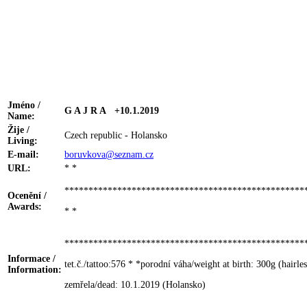
Jméno /
G A J R A +10.1.2019
Name:
Žije /
Czech republic - Holansko
Living:
E-mail:
boruvkova@seznam.cz
URL:
* *
**************************************************
Ocenění /
Awards:
* *
**************************************************
Informace /
tet.č./tattoo:576 * *porodní váha/weight at birth: 300g (hairles
Information:
zemřela/dead: 10.1.2019 (Holansko)