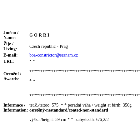
Jméno /
G O R R I
Name:
Žije /
Czech republic - Prag
Living:
E-mail:
boa-constrictor@seznam.cz
URL:
* *
**************************************************
Ocenění /
Awards:
* *
**************************************************
Informace /
tet.č./tattoo: 575 * * poradní váha / weight at birth: 350g
Information:
osrstěný-nestandard/coated-non-standard
výška /height: 59 cm * * zuby/teeth: 6/6,2/2