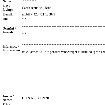
Name:
Žije /
Czech republic - Brno
Living:
E-mail:
mobil:+ 420 721 123879
URL:
* *
**************************************************
Ocenění /
Awards:
* *
**************************************************
Informace /
Information:
tet.č./tattoo: 571 * * porodní váha/weight at birth:380g * * (ha
Jméno /
G I N N +3.9.2020
Name:
Žije /