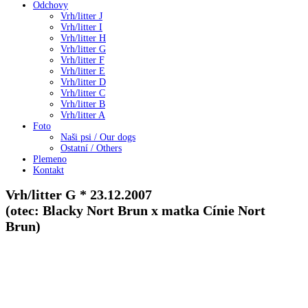
Odchovy
Vrh/litter J
Vrh/litter I
Vrh/litter H
Vrh/litter G
Vrh/litter F
Vrh/litter E
Vrh/litter D
Vrh/litter C
Vrh/litter B
Vrh/litter A
Foto
Naši psi / Our dogs
Ostatní / Others
Plemeno
Kontakt
Vrh/litter G * 23.12.2007
(otec: Blacky Nort Brun x matka Cínie Nort
Brun)