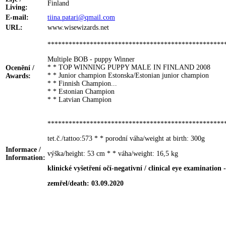
Finland
Living:
E-mail:
tiina.patari@qmail.com
URL:
www.wisewizards.net
**************************************************
Multiple BOB - puppy Winner
* * TOP WINNING PUPPY MALE IN FINLAND 2008
Ocenění /
* * Junior champion Estonska/Estonian junior champion
Awards:
* * Finnish Champion
...
* * Estonian Champion
* * Latvian Champion
**************************************************
tet.č./tattoo:573 * * porodní váha/weight at birth: 300g
Informace /
výška/height: 53 cm * * váha/weight: 16,5 kg
Information:
klinické vyšetření očí-negativní / clinical eye examination 
zemřel/death: 03.09.2020