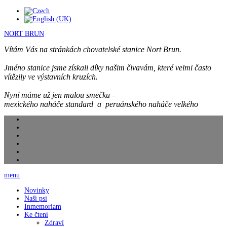
NORT BRUN
Vítám Vás na stránkách chovatelské stanice Nort Brun.
Jméno stanice jsme získali díky našim čivavám, které velmi často
vítězily ve výstavních kruzích.
Nyní máme už jen malou smečku –
mexického naháče standard a peruánského naháče velkého
menu
Novinky
Naši psi
Inmemoriam
Ke čtení
Zdraví