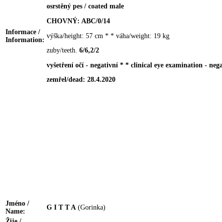
osrstěný pes / coated male
CHOVNÝ: ABC/0/14
Informace /
výška/height: 57 cm * * váha/weight: 19 kg
Information:
zuby/teeth.
6/6,2/2
vyšetření očí - negativní * * clinical eye examination - neg
zemřel/dead: 28.4.2020
Jméno /
G I T T A
(Gorinka)
Name:
Žije /