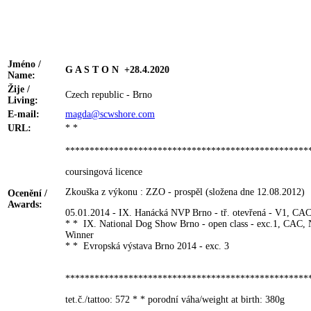
Jméno /
G A S T O N +28.4.2020
Name:
Žije /
Czech republic - Brno
Living:
E-mail:
magda@scwshore.com
URL:
* *
**************************************************
coursingová licence
Zkouška z výkonu : ZZO - prospěl (složena dne 12.08.2012)
Ocenění /
Awards:
05.01.2014 - IX. Hanácká NVP Brno - tř. otevřená - V1, CA
* * IX. National Dog Show Brno - open class - exc.1, CAC, 
Winner
* * Evropská výstava Brno 2014 - exc. 3
**************************************************
tet.č./tattoo: 572 * * porodní váha/weight at birth: 380g