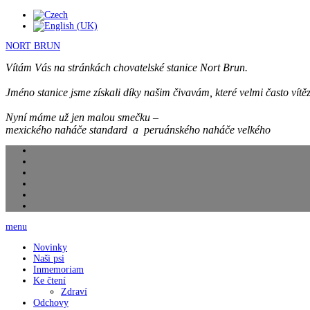
NORT BRUN
Vítám Vás na stránkách chovatelské stanice Nort Brun.
Jméno stanice jsme získali díky našim čivavám, které velmi často vítěz
Nyní máme už jen malou smečku –
mexického naháče standard a peruánského naháče velkého
menu
Novinky
Naši psi
Inmemoriam
Ke čtení
Zdraví
Odchovy