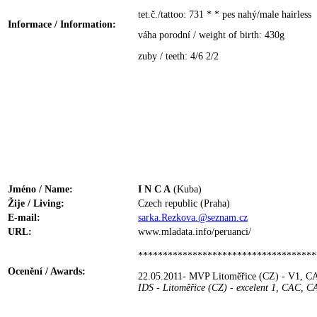
tet.č./tattoo: 731 * * pes nahý/male hairless
Informace / Information:
váha porodní / weight of birth: 430g
zuby / teeth: 4/6 2/2
Jméno / Name:
I N C A
(Kuba)
Žije / Living:
Czech republic (Praha)
E-mail:
sarka.Rezkova.@seznam.cz
URL:
www.mladata.info/peruanci/
************************************
Ocenění / Awards:
22.05.2011- MVP Litoměřice (CZ) - V1, 
IDS - Litoměřice (CZ) - excelent 1, CAC, 