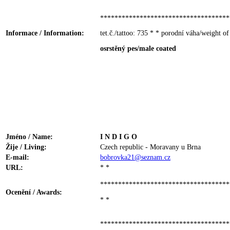
************************************
Informace / Information:
tet.č./tattoo: 735 * * porodní váha/weight of
osrstěný pes/male coated
Jméno / Name:
I N D I G O
Žije / Living:
Czech republic - Moravany u Brna
E-mail:
bobrovka21@seznam.cz
URL:
* *
************************************
Ocenění / Awards:
* *
************************************