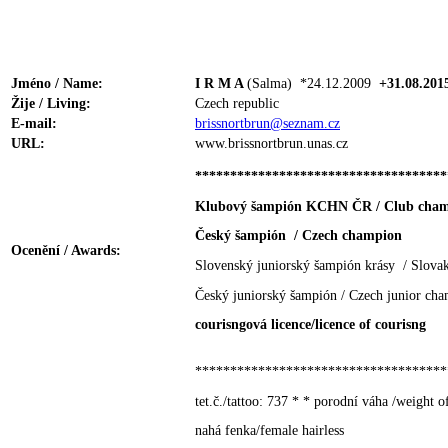
Jméno / Name:
I R M A
(Salma)
*24.12.2009
+31.08.201
Žije / Living:
Czech republic
E-mail:
brissnortbrun@seznam.cz
URL:
www.brissnortbrun.unas.cz
************************************
Klubový šampión KCHN ČR / Club ch
Český šampión / Czech champion
Ocenění / Awards:
Slovenský juniorský šampión krásy / Slova
Český juniorský šampión / Czech junior ch
courisngová licence/licence of courisng
************************************
tet.č./tattoo: 737 * * porodní váha /weight o
nahá fenka/female hairless