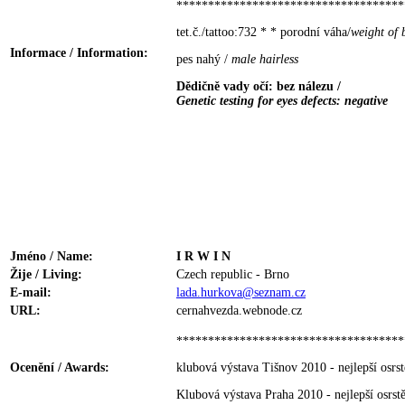
************************************
tet.č./tattoo:732 * * porodní váha/
weight of 
Informace / Information:
pes nahý /
male hairless
Dědičně vady očí: bez nálezu /
Genetic testing for eyes defects: negative
Jméno / Name:
I R W I N
Žije / Living:
Czech republic - Brno
E-mail:
lada.hurkova@seznam.cz
URL:
cernahvezda.webnode.cz
************************************
Ocenění / Awards:
klubová výstava Tišnov 2010 - nejlepší osrs
Klubová výstava Praha 2010 - nejlepší osrs