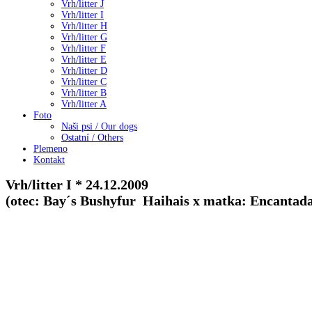
Vrh/litter J
Vrh/litter I
Vrh/litter H
Vrh/litter G
Vrh/litter F
Vrh/litter E
Vrh/litter D
Vrh/litter C
Vrh/litter B
Vrh/litter A
Foto
Naši psi / Our dogs
Ostatní / Others
Plemeno
Kontakt
Vrh/litter I * 24.12.2009
(otec: Bay´s Bushyfur Haihais x matka: Encantada