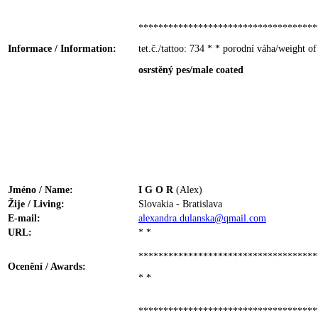
************************************
Informace / Information:
tet.č./tattoo: 734 * * porodní váha/weight of
osrstěný pes/male coated
Jméno / Name:
I G O R
(Alex)
Žije / Living:
Slovakia - Bratislava
E-mail:
alexandra.dulanska@qmail.com
URL:
* *
************************************
Ocenění / Awards:
* *
************************************