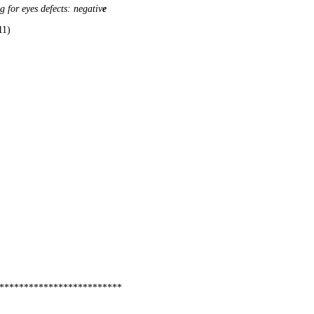
g for eyes defects: negativ
e
11)
*************************