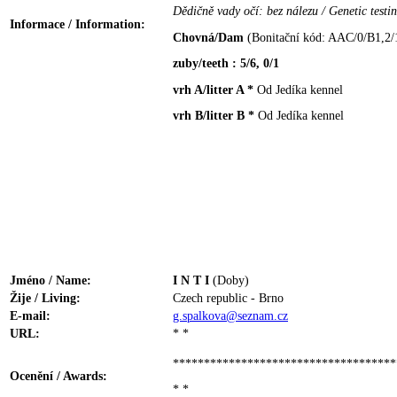
Dědičně vady očí: bez nálezu / Genetic testin
Informace / Information:
Chovná/Dam
(Bonitační kód: AAC/0/B1,2/
zuby/teeth : 5/6, 0/1
vrh A/litter A *
Od Jedíka kennel
vrh B/litter B *
Od Jedíka kennel
Jméno / Name:
I N T I
(Doby)
Žije / Living:
Czech republic - Brno
E-mail:
g.spalkova@seznam.cz
URL:
* *
************************************
Ocenění / Awards:
* *