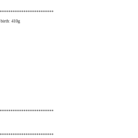
*************************
 birth: 410g
*************************
*************************