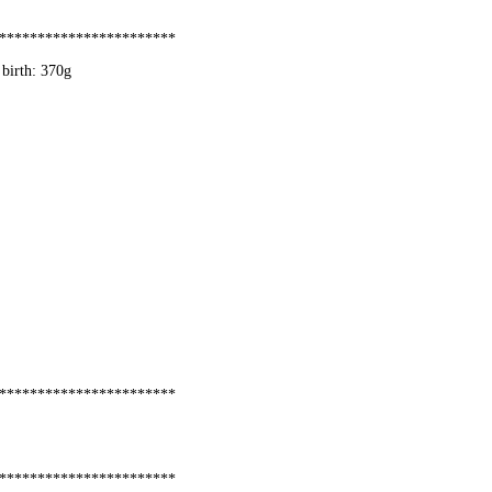
***********************
 birth: 370g
***********************
***********************