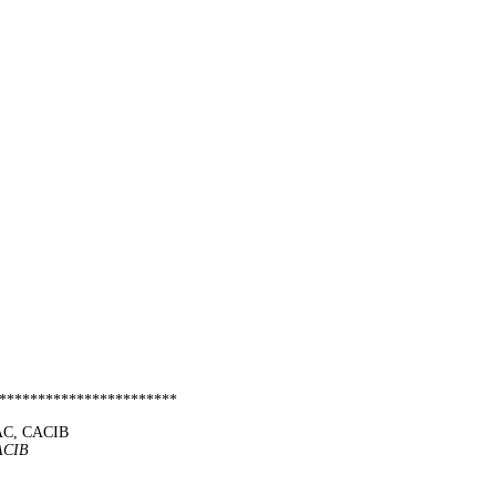
***********************
CAC, CACIB
CACIB