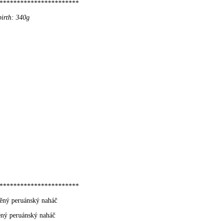
***********************
birth: 340g
***********************
těný peruánský naháč
těný peruánský naháč