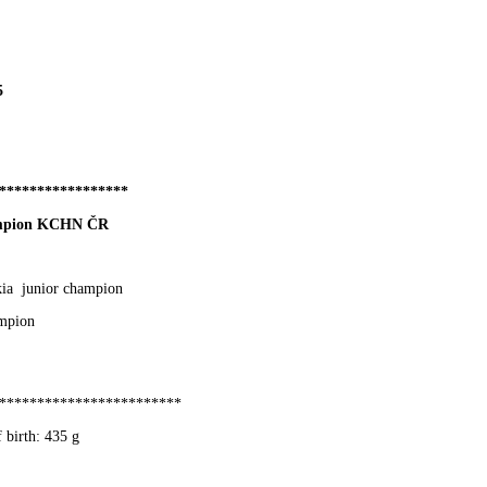
5
*****************
ampion KCHN ČR
kia junior champion
ampion
************************
f birth: 435 g