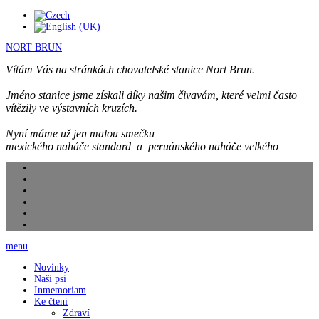
NORT BRUN
Vítám Vás na stránkách chovatelské stanice Nort Brun.
Jméno stanice jsme získali díky našim čivavám, které velmi často
vítězily ve výstavních kruzích.
Nyní máme už jen malou smečku –
mexického naháče standard a peruánského naháče velkého
menu
Novinky
Naši psi
Inmemoriam
Ke čtení
Zdraví