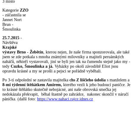
3 místo
Kategorie
ZZO
- zúčastnila se
Jannet Nort
Brun -
Šmoulinka
25.7.2015
-
Návštěva
Krajské
výstavy Brno - Žebětín
, kterou nejen, že naše firma sponzorovala, ale také
jsem se zde potkala s mnoha známými milovníky a majiteli peruánských
naháčů, někteří vystavovali, jiní se byli jen tak na čumendu stejně jako my -
tedy
Cuzko, Šmoulinka a já.
Vyházky po okolí závodiště Eliot jsou
opravdu krásné a my se prošli a pejsci se pořádně vyběhali.
Po 3-tí odpolední se zastavila majitelka
chs Z liščieho údolia
s manželem a
8-mi týdenní štěňátkem Amirem,
kterého vezli k jeho budoucí paničce. Je
to krásné štěňátko skutečně nebojácné, ani naše obrovská smečka jej
nedokázala překvapit, běhal štastně po zahrádce, nakonec skončil v náručí
pánička. (další foto:
https://www.nahaci.rajce.idnes.cz