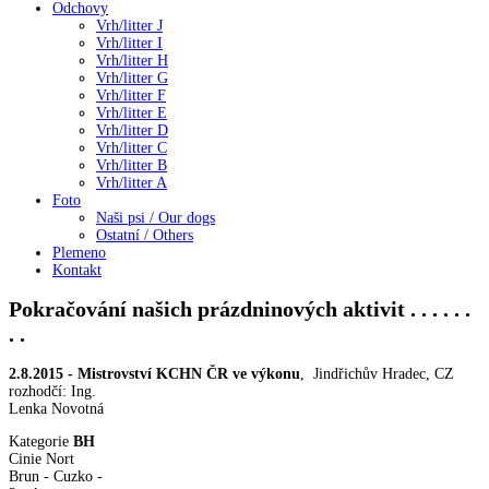
Odchovy
Vrh/litter J
Vrh/litter I
Vrh/litter H
Vrh/litter G
Vrh/litter F
Vrh/litter E
Vrh/litter D
Vrh/litter C
Vrh/litter B
Vrh/litter A
Foto
Naši psi / Our dogs
Ostatní / Others
Plemeno
Kontakt
Pokračování našich prázdninových aktivit . . . . . .
. .
2.8.2015 - Mistrovství KCHN ČR ve výkonu
, Jindřichův Hradec, CZ
rozhodčí: Ing.
Lenka Novotná
Kategorie
BH
Cinie Nort
Brun - Cuzko -