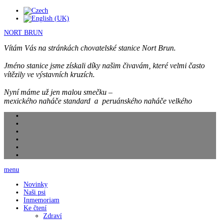
NORT BRUN
Vítám Vás na stránkách chovatelské stanice Nort Brun.
Jméno stanice jsme získali díky našim čivavám, které velmi často
vítězily ve výstavních kruzích.
Nyní máme už jen malou smečku –
mexického naháče standard a peruánského naháče velkého
menu
Novinky
Naši psi
Inmemoriam
Ke čtení
Zdraví