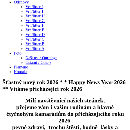
Odchovy
Vrh/litter J
Vrh/litter I
Vrh/litter H
Vrh/litter G
Vrh/litter F
Vrh/litter E
Vrh/litter D
Vrh/litter C
Vrh/litter B
Vrh/litter A
Foto
Naši psi / Our dogs
Ostatní / Others
Plemeno
Kontakt
Šťastný nový rok 2026 * * Happy News Year 2026
** Vítáme přicházející rok 2026
Milí navštěvnící našich stránek,
přejeme vám i vašim rodinám a hlavně
čtyřnohým kamarádům do přicházejícího roku
2026
pevné zdraví, trochu štěstí, hodně lásky a