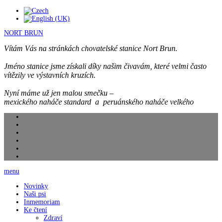
NORT BRUN
Vítám Vás na stránkách chovatelské stanice Nort Brun.
Jméno stanice jsme získali díky našim čivavám, které velmi často
vítězily ve výstavních kruzích.
Nyní máme už jen malou smečku –
mexického naháče standard a peruánského naháče velkého
menu
Novinky
Naši psi
Inmemoriam
Ke čtení
Zdraví