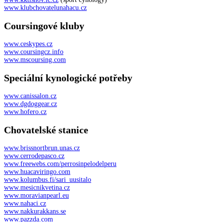
www.klubchovatelunahacu.cz
Coursingové kluby
www.ceskypes.cz
www.coursingcz.info
www.mscoursing.com
Speciální kynologické potřeby
www.canissalon.cz
www.dgdoggear.cz
www.hofero.cz
Chovatelské stanice
www.brissnortbrun.unas.cz
www.cerrodepasco.cz
www.freewebs.com/perrosinpelodelperu
www.huacaviringo.com
www.kolumbus.fi/sari_uusitalo
www.mesicnikvetina.cz
www.moravianpearl.eu
www.nahaci.cz
www.nakkurakkans.se
www.pazzda.com