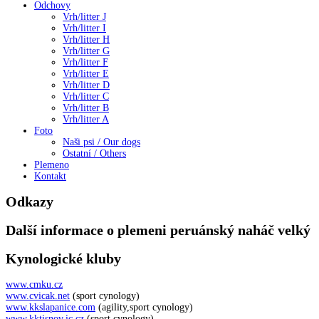
Odchovy
Vrh/litter J
Vrh/litter I
Vrh/litter H
Vrh/litter G
Vrh/litter F
Vrh/litter E
Vrh/litter D
Vrh/litter C
Vrh/litter B
Vrh/litter A
Foto
Naši psi / Our dogs
Ostatní / Others
Plemeno
Kontakt
Odkazy
Další informace o plemeni peruánský naháč velký
Kynologické kluby
www.cmku.cz
www.cvicak.net
(sport cynology)
www.kkslapanice.com
(agility,sport cynology)
www.kktisnov.ic.cz
(sport cynology)