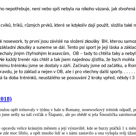
o nepotřebuje, není nebo spíš nebyla na nikoho vázaná, jak stvořená
ků, triků, různých prvků, které se kdykoliv dají použít, složila také 
é nosework, ty první jsou závislé na složení zkoušky
BH, kterou samoz
kladní zkoušky a suneme se dál. Tento psí sport je její láska a základ
enechaly jiným čtyřnohým krasavcům,
OB – tady to chtěla taky a nebyly
 Ne každý trenér nás chtěl a tak jsem najednou zjistila, že bych mohl
ivnímu tréninku jsme se dostaly v září. Začínaly jsme od začátku, a Ro
avdu, je to základ a nejen v OB, ale i pro všechny další sporty. . . . . .
ta doba tréninků, neustálého se posouvání 2 kroky vpřed, někdy i 3 kr
2018)
lou opět trénovaly v týdnu v hale u Romany, noseworkový trénink odpadl, proto
jsme nešly na náš cvičák o Šlapanic, ale po obědě si jela Šmoulička zatrénovat,
e opravdu velice krásným městem a její výstaviště, kde se burzy ptáčků 1 x měs
zde moc líbilo, a opět mnoho lidí se s námi zastavilo a ona vyšupla svůj úžasně d