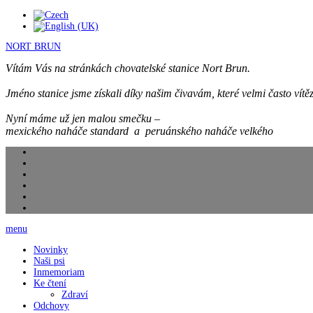
NORT BRUN
Vítám Vás na stránkách chovatelské stanice Nort Brun.
Jméno stanice jsme získali díky našim čivavám, které velmi často vítěz
Nyní máme už jen malou smečku –
mexického naháče standard a peruánského naháče velkého
menu
Novinky
Naši psi
Inmemoriam
Ke čtení
Zdraví
Odchovy