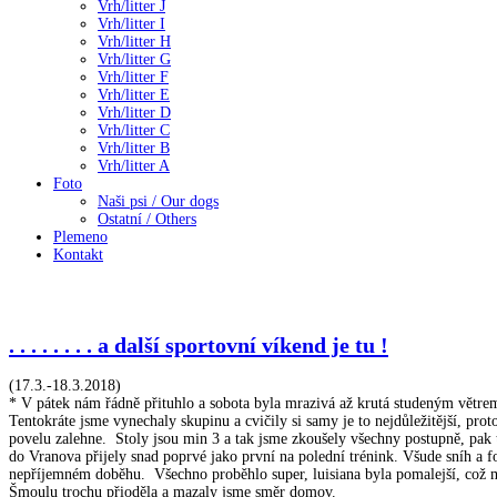
Vrh/litter J
Vrh/litter I
Vrh/litter H
Vrh/litter G
Vrh/litter F
Vrh/litter E
Vrh/litter D
Vrh/litter C
Vrh/litter B
Vrh/litter A
Foto
Naši psi / Our dogs
Ostatní / Others
Plemeno
Kontakt
. . . . . . . . a další sportovní víkend je tu !
(17.3.-18.3.2018)
* V pátek nám řádně přituhlo a sobota byla mrazivá až krutá studeným větre
Tentokráte jsme vynechaly skupinu a cvičily si samy je to nejdůležitější, pro
povelu zalehne. Stoly jsou min 3 a tak jsme zkoušely všechny postupně, pak t
do Vranova přijely snad poprvé jako první na polední trénink. Všude sníh a f
nepříjemném doběhu. Všechno proběhlo super, luisiana byla pomalejší, což mi
Šmoulu trochu přioděla a mazaly jsme směr domov.