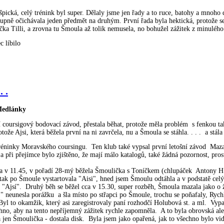
pická, celý trénink byl super. Dělaly jsme jen řady a to ruce, batohy a mnoho 
tupně očichávala jeden předmět na druhým. První řada byla hektická, protože 
a Tilli, a zrovna tu Šmoula až tolik nemusela, no bohužel zážitek z minulého
c se jí tam nakonec líbilo
 .
-Medlánky
dní coursigový bodovací závod, přestala běhat, protože měla problém s fenkou
ože Ajsi, která běžela první na ni zavrčela, nu a Šmoula se stáhla. . . . a stála
 tréninky Moravského coursingu. Ten klub také vypsal první letošní závod Maza
 a při přejímce bylo zjištěno, že mají málo katalogů, také žádná pozornost, pr
a v 11.45, v pořadí 28-mý běžela Šmoulička s Toníčkem (chlupáček Antony H. O
tak po Šmoule vystartovala "Aisi", hned jsem Šmoulu odtáhla a v podstatě celý 
Ajsí". Druhý běh se běžel cca v 15.30, super rozběh, Šmoula mazala jako o živo
 neunesla porážku a šla místo po střapci po Šmoule, trochu se poňafaly, Rychle
. Byl to okamžik, který asi zaregistrovaly paní rozhodčí Holubová st. a ml. Vypa
hno, aby na tento nepříjemný zážitek rychle zapomněla. A to byla obrovská ale
en Šmoulička - dostala disk. Byla jsem jako opařená, jak to všechno bylo viděla