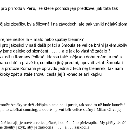
 pro přírodu v Peru,
ze které pochází její předkové, jak táta tak
nějaké zkoušky, byla šikovná i na závodech, ale pak vznikl nějaký zlom
řejmě nesložila – málo nebo špatný trénink?
 pro jakoukoliv naši další práci a Šmoula se velice brání jakémukoliv
 jsme daleko od skončení . . . . .
ale jak to vlastně začalo ?
a zkusit u Romany Polické, kterou také nějakou dobu znám, a měla
mana chtěla právě to, co nikdo jiný před ní, upevnit vztah Šmoula +
a protože Romana je opravdu jedna z těch nej trenérek, tak nám
oky zpět a stále znovu, cesta jejíž konec se ani kapku
že Aničky se drží chřipka a ne a ne ji pustit, tak snad to už bude konečně
 a to zaběhat coursing, a dobré - první běh velice slušný i Milan Oliva jej
íčně konají, je nové a velice pěkné, hodně mě to překvapilo. My přišly téměř
louhý jazyk, aby je zaskočila . . . . a . . . zaskočila.