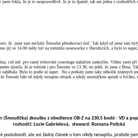
e jsem řekla, že je to nespravedlivě, že je to špatně, tak ani jedna z rozhodčí
to, že jsme tam nechaly Šmoulin přetahovací míč. Tak když už jsme tam byly, 
me již ve 14.00 měly být na tréninku noseworku v Herolticích, a bylo to super,
sia, což mě pro ranní trénování coursingu naháčem zaskočilo. Vůbec jsem při p
mém zjistila, že je trénink i pro Šmoulu ve 13.30, no ještě, že jsme z Brna. Tak 
i zaběhala. Bylo to podle ní super. Nu a potkaly jsme taky několik známých je
la, že Šmoule fakt už nikdy nezapnu obojek a nikdy nezmáčknu spoušt u foťáku, 
un (Šmoulička) zkoušku z obedience OB-Z na 230,5 bodů - VD a popr
rozhodčí: Lucie Gabrielová, steward: Romana Polická
é poslušnosti, ale asi žádný článek o tom nikdy nenapíšu, protože jse