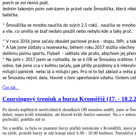
psech se asi nemá psát.
Jedním takovým psím svérázem je právě naše Šmoulička, která nikoh
babička.
* Šmoulička se mnoho naučila do svých 2,5 roků , naučila se mnoho cvi
a vše, co uměla se buď nedalo použít nebo nebylo kde a taky proč.
* V roce 2016 jsme začaly zkoušet pachové práce - stopu, StPr, a tak
* A tak jsme zůstaly u noseworku, během roku 2017 složila všechny zá
dalšímu psímu sportu, Flyball
- udělala vše proto, abychom jej př
* Na jaře r. 2017 jsem se rozhodla, že se k OB se Šmoulou vrátíme.
volno, tak jsme cca v květnu začaly, pak přišly prázdniny a k intenz
milující pániček
nebo Já a milující pes. Pro ni to byl základ a měla pr
se Šmoulou nejvíc dala, hlavně v tom upevňování vztahu. Ovšem celá 
Číst dál...
Coursingový trenínk a burza Kroměříž (17. - 18.2.
Po docela úspěšných neoficiálních zkouškách OB minulou neděli, jsme se Šmou
dobré, nejen kvůli tréninkům, ale hlavně kvůli Aničce samotné. Nu a v sobotu 
pochválil, potěšilo mě to.
Nu a neděle, ta byla ve znamení burzy ptáčků tentokráte v Kroměříži, která j
na závěr, protože burzy se zde konají mezi 6.00 - 10.00 hodinou. Šmouličce se 