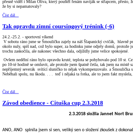
přesně viděl i Milan Oliva, který pouštěl fenám naviják se střapcem, přesto, ž
že by si nepamatovaly?
Číst dál...
Tak opravdu zimní coursingový trénink (-6)
24.2.-25.2. - sportovní víkend
V sobotu ráno jsme se Šmouličku zajely na náš Šlapanický cvičák, hlavně pro
okolo nuly, spíš nad, což bylo super, za hodinku jsme odjely domů, protože js
trochu zaskočila, ale nakonec všechno dala, odjíždly jsme velice spokojené.
Ovšem nedělní ráno bylo opravdu kruté, teplota se pohybovalo pod 10 st. Cel
po 10-té hodině se omluvit, ale protože jsem špatně četla, tak jsem na místě sa
nepříjemný severák svítící sluníčko to nějak vykompenzovalo. a Šmoulička s
Neběhali spolu, nu škoda. . . . teď i nějaká ta fotka, ale to jsem fakt mysle
Číst dál...
Závod obedience - Cituška cup 2.3.2018
2.3.2018 složila Jannet Nort Br
ANO, ANO splnila jsem si sen, veliký sen o složení zkoušek z dokonal