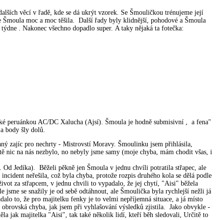
dalších věcí v řadě, kde se dá ukrýt vzorek. Se Šmouličkou trénujeme její
se Šmoula moc a moc těšila. Další řady byly klidnější, pohodové a Šmoula
 týdne . Nakonec všechno dopadlo super. A taky nějaká ta fotečka:
 také peruánkou AC/DC Xalucha (Ajsí). Šmoula je hodně submisivní , a fena"
 a body šly dolů.
ný zajíc pro nechrty - Mistrovstí Moravy. Šmoulinku jsem přihlásila,
ostě nic na nás nezbylo, no nebyly jsme samy (moje chyba, mám chodit všas, i
d Jedíka). Běželi pěkně jen Šmoula v jednu chvíli potratila střapec, ale
incident neřešila, což byla chyba, protože rozpis druhého kola se dělá podle
t za střapcem, v jednu chvili to vypadalo, že jej chytí, "Aisi" běžela
 jsme se snažily je od sebě odtáhnout, ale Šmoulička byla rychlejší nežli já
dalo to, že pro majitelku fenky je to velmi nepříjemná situace, a já místo
 obrovská chyba, jak jsem při vyhlašování výsledků zjistila. Jako obvykle -
 jak majitelka "Aisi", tak také několik lidí, kteří běh sledovali, Určitě to