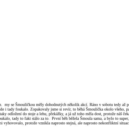
m. my se Šmouličkou měly dohodnutých několik akcí. Ráno v sobotu tedy až po
tože i tady foukalo. Zopakovaly jsme si revír, to běhá Šmoulička okolo všeho, p
aky odložení do stoje a lehu, překážky, a já už toho měla dost, protože náš če
oukalo, tady to fakt stálo za to. První běh běžela Šmoula sama, a bylo to supe
 vyhovovalo, protože vznikla naprosto stejná, ale naprosto nekonfliktní situ