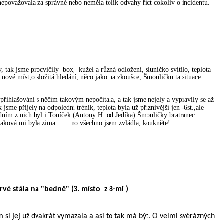
ch nepovažovala za správné nebo neměla tolik odvahy říct cokoliv o incidentu.
tak jsme procvičily box, kužel a různá odložení, sluníčko svítilo, teplota
 nové míst,o složitá hledání, něco jako na zkoušce, Šmouličku ta situace
řihlašování s něčím takovým nepočítala, a tak jsme nejely a vypravily se až
jsme přijely na odpolední trénik, teplota byla už příznivější jen -6st.,ale
dním z nich byl i Toníček (Antony H. od Jedíka) Šmouličky bratranec.
taková mi byla zima. . . . no všechno jsem zvládla, koukněte!
vé stála na "bedně" (3. místo z 8-mi )
m si jej už dvakrát vymazala a asi to tak má být. O velmi svérázných