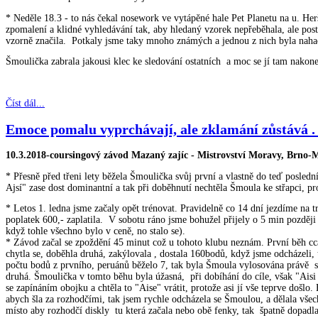
* Neděle 18.3 - to nás čekal nosework ve vytápěné hale Pet Planetu na u. Herš
zpomalení a klidné vyhledávání tak, aby hledaný vzorek nepřeběhala, ale pos
vzorně značila. Potkaly jsme taky mnoho známých a jednou z nich byla nahačk
Šmoulička zabrala jakousi klec ke sledování ostatních a mo
Číst dál...
Emoce pomalu vyprchávají, ale zklamání zůstává . .
10.3.2018-coursingový závod Mazaný zajíc - Mistrovství Moravy, Brno
* Přesně před třeni lety běžela Šmoulička svůj první a vlastně do teď posle
Ajsí" zase dost dominantní a tak při doběhnutí nechtěla Šmoula ke střapci, prot
* Letos 1. ledna jsme začaly opět trénovat. Pravidelně co 14 dní jezdíme na
poplatek 600,- zaplatila. V sobotu ráno jsme bohužel přijely o 5 min později
když tohle všechno bylo v ceně, no stalo se).
* Závod začal se zpoždění 45 minut což u tohoto klubu neznám. První běh cc
chytla se, doběhla druhá, zakýlovala , dostala 160bodů, když jsme odcházeli, 
počtu bodů z prvního, peruánů běželo 7, tak byla Šmoula vylosována právě s "
druhá. Šmoulička v tomto běhu byla úžasná, při dobíhání do cíle, však "Aisi "
se zapínáním obojku a chtěla to "Aise" vrátit, protože asi jí vše teprve došlo
abych šla za rozhodčími, tak jsem rychle odcházela se Šmoulou, a dělala všec
místo aby rozhodčí diskly tu která začala nebo obě fenky, tak špatně dopadla j