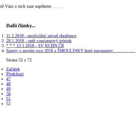
itě Vám o nich zase napíšeme . . . . .
Další články...
11.2.2018 - neoficiální závod obedience
28.1.2018 - opět courisngový trénink
* * * 13.1.2018 - SV KCHN ČR
Sporty v novém roce 2018 a ŠMOULINKY šesté narozeniny . . . . . . . . .
Strana 52 z 72
Začátek
Předchozí
47
48
49
50
51
52