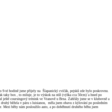
 9-té hodině jsme přijely na Šlapanický cvičák, pejsků zde bylo poskrovnu.
ak taky box , to miluje, je to výskok na stůl (výška cca 50cm)¨a hned po
kal ještě coursingový trénink ve Vranově u Brna. Zahřály jsme se v klubovně a
r, druhý běžela v páru s luisianou, měla jsem obavu z kýlování po posledním
ace. Mezi běhy nám posloužilo auto, a po doběhnutí druhého běhu jsem