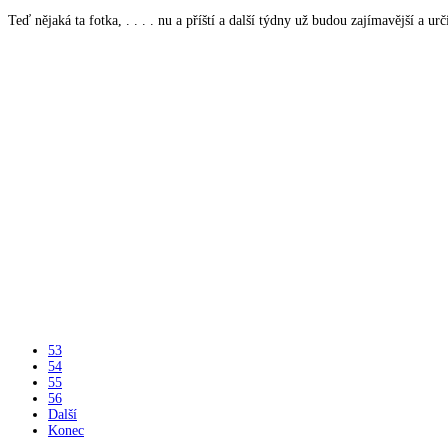
Teď nějaká ta fotka, . . . . nu a příští a další týdny už budou zajímavější a urč
53
54
55
56
Další
Konec