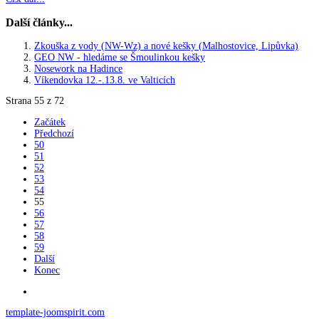
Další články...
Zkouška z vody (NW-Wz) a nové kešky (Malhostovice, Lipůvka)
GEO NW - hledáme se Šmoulinkou kešky
Nosework na Hadince
Víkendovka 12.-.13.8. ve Valticích
Strana 55 z 72
Začátek
Předchozí
50
51
52
53
54
55
56
57
58
59
Další
Konec
template-joomspirit.com