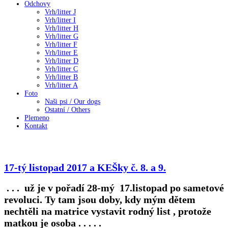
Odchovy
Vrh/litter J
Vrh/litter I
Vrh/litter H
Vrh/litter G
Vrh/litter F
Vrh/litter E
Vrh/litter D
Vrh/litter C
Vrh/litter B
Vrh/litter A
Foto
Naši psi / Our dogs
Ostatní / Others
Plemeno
Kontakt
17-tý listopad 2017 a KEŠky č. 8. a 9.
. . . už je v pořadí 28-mý 17.listopad po sametové
revoluci. Ty tam jsou doby, kdy mým dětem
nechtěli na matrice vystavit rodný list , protože
matkou je osoba . . . . .