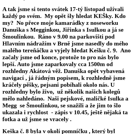
A tak jsme si tento svátek 17-tý listopad užívali
každý po svém
. My opět šly hledat KEŠky. Kdo
my? No přece moje kamarádky z noseworku
Danuška s Megginkou, Jiřinka s Isulkou a já se
Šmoulinkou. Ráno v 9.00 na parkovišti pod
Hlavním nádražím v Brně jsme nasedly do mého
malého tereňáčku a vyjely hledat
Kešku č. 9.
Ano
začaly jsme od konce, protože to pro nás bylo
lepší. Auto jsme zaparkovaly cca 1500m od
rozhledny Akátová věž
. Danuška opět vybavená
navigací , já řádným popisem, k rozhledně jsme
kráčely pěšky, pejsani pobíhali okolo nás. U
rozhledny bylo živo, už několik našich kolegů
mělo nahledáno. Naši pejskové, maličké Isulka a
Megg se Šmoulinkou, se snažili a že jim to šlo
ukazala i rychlost - zápis v 10.45, ještě nějaká ta
fotka a už jsme se vracely .
Keška č. 8
byla v okolí pomníčku , který byl