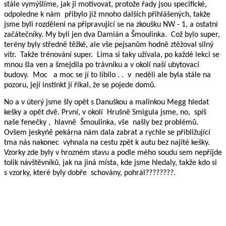
stále vymýšlíme, jak ji motivovat, protože řady jsou specifické,
odpoledne k nám přibylo již mnoho dalších přihlášených, takže
jsme byli rozděleni na připravující se na zkoušku NW - 1, a ostatní
začátečníky. My byli jen dva Damián a Šmoulinka.
Což bylo super,
terény byly středně těžké, ale vše pejsanům hodně ztěžoval silný
vítr.
Takže trénování super.
Lima si taky užívala, po každé lekci se
mnou šla ven a šmejdila po trávníku a v okolí naší ubytovací
budovy.
Moc
a moc se jí to líbilo . .
v neděli ale byla stále na
pozoru, její instinkt jí říkal, že se pojede domů.
No a v úterý jsme šly opět s Danuškou a malinkou Megg hledat
kešky a opět dvě. První, v okolí
Hrušně Smigula jsme, no,
spíš
naše fenečky ,
hlavně
Šmoulinka, vše
našly bez problémů.
Ovšem jeskyńě pekárna nám dala zabrat a rychle se přibližující
tma nás nakonec
vyhnala na cestu zpět k autu bez najíté kešky.
Vzorky zde byly v hrozném stavu a podle mého soudu sem nepříjde
tolik návštěvníků, jak na jiná místa, kde jsme hledaly, takže kdo si
s vzorky, které byly dobře
schovány, pohrál????????.