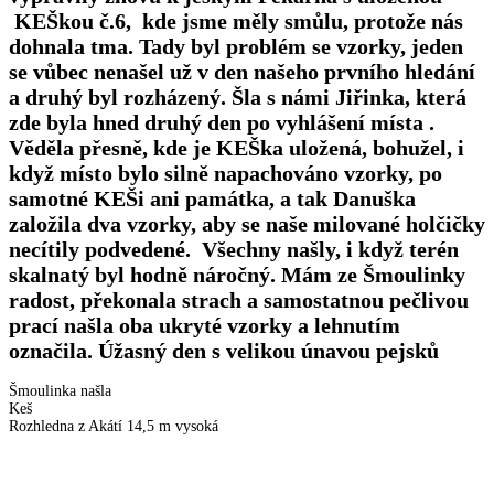
KEŠkou č.6
, kde jsme měly smůlu, protože nás
dohnala tma. Tady byl problém se vzorky, jeden
se vůbec nenašel už v den našeho prvního hledání
a druhý byl rozházený. Šla s námi Jiřinka, která
zde byla hned druhý den po vyhlášení místa .
Věděla přesně, kde je KEŠka uložená, bohužel, i
když místo bylo silně napachováno vzorky, po
samotné KEŠi ani památka, a tak Danuška
založila dva vzorky, aby se naše milované holčičky
necítily podvedené. Všechny našly, i když terén
skalnatý byl hodně náročný. Mám ze Šmoulinky
radost, překonala strach a samostatnou pečlivou
prací našla oba ukryté vzorky a lehnutím
označila. Úžasný den s velikou únavou pejsků
Šmoulinka našla
Ke
Rozhledna z Akátí 14,5 m vysoká