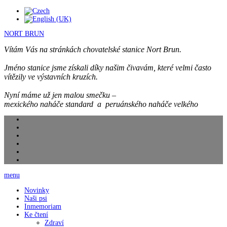
NORT BRUN
Vítám Vás na stránkách chovatelské stanice Nort Brun.
Jméno stanice jsme získali díky našim čivavám, které velmi často
vítězily ve výstavních kruzích.
Nyní máme už jen malou smečku –
mexického naháče standard a peruánského naháče velkého
menu
Novinky
Naši psi
Inmemoriam
Ke čtení
Zdraví