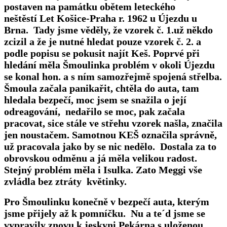
postaven na památku obětem leteckého
neštěstí
Let Košice-Praha r. 1962 u Újezdu u
Brna
. Tady jsme věděly, že vzorek č. 1.už někdo
zcizil a že je nutné hledat pouze vzorek č. 2. a
podle popisu se pokusit najít Keš. Poprvé při
hledání měla Šmoulinka problém v okoli Újezdu
se konal hon. a s ním samozřejmě spojená střelba.
Šmoula začala panikařit, chtěla do auta, tam
hledala bezpečí, moc jsem se snažila o její
odreagování, nedařilo se moc, pak začala
pracovat, sice stále ve střehu vzorek našla, značila
jen noustačem. Samotnou KEŠ označila správně,
už pracovala jako by se nic nedělo. Dostala za to
obrovskou odměnu a já měla velikou radost.
Stejný problém měla i Isulka. Zato Meggi vše
zvládla bez ztráty květinky.
Pro Šmoulinku konečně v bezpečí auta, kterým
jsme přijely až k pomníčku. Nu a te´d jsme se
vypravily znovu k
jeskyni Pekárna s uloženou