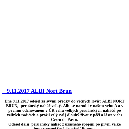
+ 9.11.2017 ALBI Nort Brun
Dne 9.11.2017 odešel za svými předky do věčných lovišť ALBI NORT
BRUN, peruánský naháč velký. Albi se narodil v našem vrhu A a v
prvním odchovaném v ČR vrhu velkých peruánských naháčů po
velkých rodičích a prožil celý svůj dlouhý život v péči a lásce v chs
Cerro de Pasco.
Odešel další peruánský naháč z úžasného spojení po první velké
importované feně do středí Evropy.