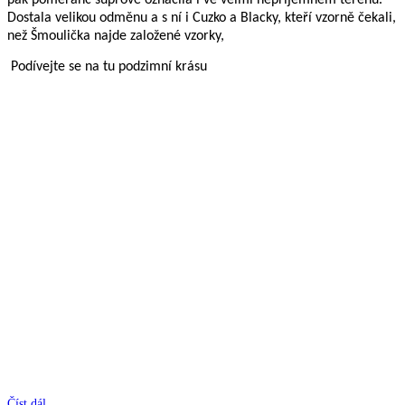
pak pomeranč suprově označila i ve velmi nepříjemném terénu.
Dostala velikou odměnu a s ní i Cuzko a Blacky, kteří vzorně čekali,
než Šmoulička najde založené vzorky,
Podívejte se na tu podzimní krásu
Číst dál...