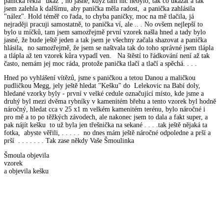
panička řekla "ukaž", no jasně, když tam nic nebylo, tak co ukázat a tak
jsem zalehla k dalšímu, aby panička měla radost, a panička zahlásila
"nález". Hold téměř co řada, to chyba paničky, moc na mě tlačila, já
nejraději pracuji samostatně, to panička ví, ale .. . No ovšem nejlepší to
bylo u míčků, tam jsem samozřejmě první vzorek našla hned a tady bylo
jasné, že bude ještě jeden a tak jsem je všechny začala shazovat a panička
hlásila, no samozřejmě, že jsem se naštvala tak do toho správné jsem tlápla
a tlápla až ten vzorek kůra vypadl ven. Na štěstí to řádkování není až tak
často, nemám jej moc ráda, protože panička tlačí a tlačí a spěchá. . . .
Hned po vyhlášení vítězů, jsme s paničkou a tetou Danou a maličkou
pudličkou Megg, jely ještě hledat "Kešku" do Lelekovic na Babí doly,
hledané vzorky byly - první v velké cedule označující místo, kde jsme a
druhý byl mezi dvěma rybníky v kamenitém břehu a tento vzorek byl hodně
náročný, hledat cca v 25 x1 m velkém kamenitém terénu, bylo náročné i
pro mě a to po těžkých závodech, ale nakonec jsem to dala a fakt super, a
pak nájít kešku to už byla jen třešnička na sekané . . . .tak ještě nějaká ta
fotka, abyste věřili, . . . . . no dnes mám ještě náročné odpoledne a prší a
prší . . . . . . . Tak zase někdy Vaše Šmoulinka
Šmoula objevila
vzore
a objevila kešku