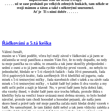
. . . . . už se zase proháníš po velkých zelených loukách, tam někde se
svojí mámou a tátou a také s některými sourozenci.
Ať je Ti s nimi dobře . . . . . .
Řádkování a 5.tá keška
Vážení čtenáři,
musím se s Vámi podělit, včera byl malý závod v řádkování a já jsem se
zúčastnila se svojí paničkou a musím Vám říct, že to tedy dopadlo, no tedy
ta moje panička na co sáhla, to zmastila a tak jsme skončily předposlední -
sedmí z osmi a to já jsem našla rychle vždycky první vzorek , no nebylo to
jednoduché, hledalo se v 5-ti různých řadách - řada 10-ti pneumatik, řada
10-ti papírových krabic, řada zavěšených 10-ti kbelíčků od jogurtu, rada
misek s 5-ti tenisovými míčky , řada stavebních cihel s tašek a na závěr rada
misek s 5-ti tenisovými míčky , v každé řadě byl jeden či dva vzorky a my
měli určit počet a najít je hlavně. No, v první řadě jsem byla dobrá fakt,
oba vzorky ihned, v druhé řadě jsem sice trochu běhala, protože šňůra s
kbelíčky byla na venčící louce uvázaná mezi dvěma stromy, to bylo hodně
náročné, protože tam chodí hooodně a hooodné pejsanů, ale našla jsem
skoro hned a právě tady mě moje panička začala nutit hledat druhý vzorek v
řadě, No samozřejmě, že tam žádný další nebyl a tak jsem vždycky zalehla a