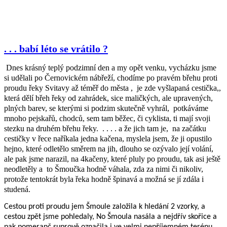
. . . babí léto se vrátilo ?
Dnes krásný teplý podzimní den a my opět venku, vycházku jsme
si udělali po Černovickém nábřeží, chodíme po pravém břehu proti
proudu řeky Svitavy až téměř do města ,
je zde vyšlapaná cestička,,
která dělí břeh řeky od zahrádek, sice maličkých, ale upravených,
plných barev, se kterými si podzim skutečně vyhrál, potkáváme
mnoho pejskařů, chodců, sem tam běžec, či cyklista, ti mají svoji
stezku na druhém břehu řeky.
. . . . a že jich tam je,
na začátku
cestičky v řece naříkala jedna kačena, myslela jsem, že ji opustilo
hejno, které odletělo směrem na jih, dlouho se ozývalo její volání,
ale pak jsme narazil, na 4kačeny, které pluly po proudu, tak asi ještě
neodletěly a
to Šmoučka hodně váhala, zda za nimi či nikoliv,
protože tentokrát byla řeka hodně špinavá a možná se jí zdála i
studená.
Cestou proti proudu jem Šmoule založila k hledání 2 vzorky, a
cestou zpět jsme pohledaly, No Šmoula nasála a nejdřív skořice a